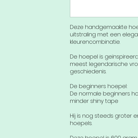
Deze handgemaakte hoel
uitstraling met een eleg
kleurencombinatie.
De hoepel is geïnspireer
meest legendarische vrouw
geschiedenis.
De beginners hoepel:
De normale beginners ho
minder shiny tape
Hij is nog steeds groter
hoepels.
Deze hoepel is 600 gram