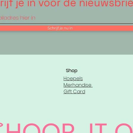
ijf je in voor de nieuwsbrie
Schrijf je nu in
Shop
Hoepels
Merhandise
Gift Card