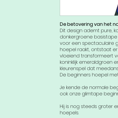
De betovering van het no
Dit design ademt pure, ko
donkergroene basistape
voor een spectaculaire gl
hoepel raakt, ontstaat e
vloeiend transformeert 
koninklijk emeraldgroen e
kleurenspel dat meedanst
De beginners hoepel met
Je kende de normale begi
ook onze glimtape begin
Hij is nog steeds groter
hoepels.