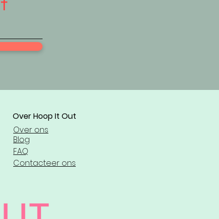
f
​Over Hoop It Out
Over ons
Blog
FAQ
Contacteer ons