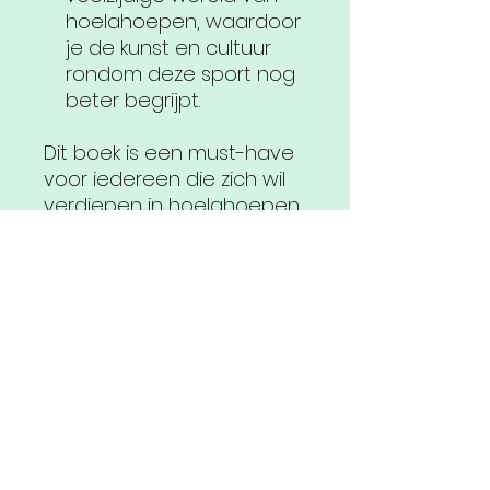
hoelahoepen, waardoor
je de kunst en cultuur
rondom deze sport nog
beter begrijpt.
Dit boek is een must-have
voor iedereen die zich wil
verdiepen in hoelahoepen,
ongeacht je niveau. Het is
niet alleen een leerzame
gids, maar ook een bron
van inspiratie en motivatie.
Voeg
The Hoop Book
toe
aan je collectie en laat je
meevoeren in een wereld
van creativiteit, beweging
en plezier!