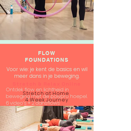
FLOW
FOUNDATIONS
Voor wie: je kent de basics en wil
meer dans in je beweging.
Stretch & Relax Online
Ontdek flow en lichtheid in
Stretch at Home
beweging met de polypro hoepel.
4 Week Journey
6 video’s + 2 dansflows
Prijs: € 59
Start nu