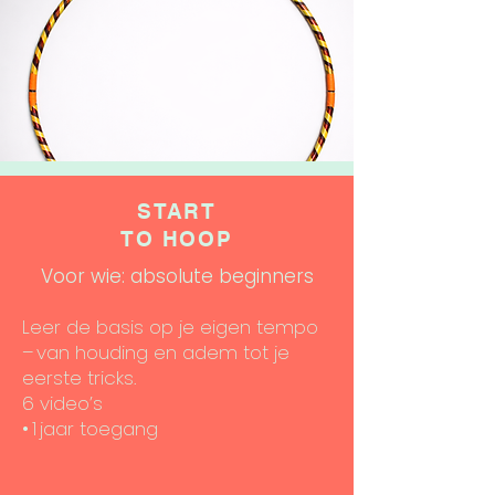
START
TO HOOP
Voor wie: absolute beginners
Leer de basis op je eigen tempo
– van houding en adem tot je
eerste tricks.
6 video’s
• 1 jaar toegang