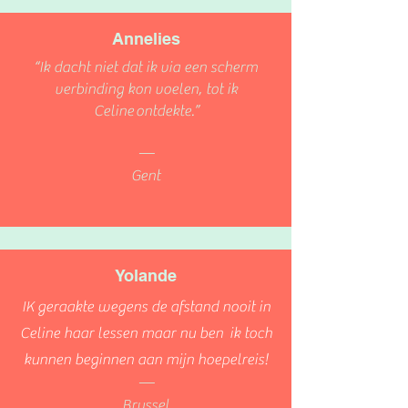
Annelies
“Ik dacht niet dat ik via een scherm
verbinding kon voelen, tot ik
Celine ontdekte.”
—
Gent
Yolande
IK geraakte wegens de afstand nooit in
Celine haar lessen maar nu ben ik toch
kunnen beginnen aan mijn hoepelreis!
—
Brussel