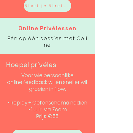
Start je Stretch Journey
Online Privélessen
Eén op één sessies met Celi
ne
Hoepel privéles
Voor wie persoonlijke
online feedback wil en sneller wil
groeien in flow.
• Replay + Oefenschema nadien
• 1 uur via Zoom
Prijs: € 55