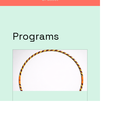
Programs
Hula Hoop
Beginner Series
- Hooping with
Celine