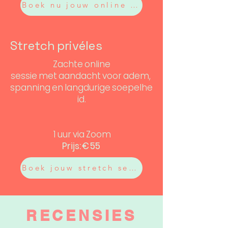
Boek nu jouw online sessie
Stretch privéles
Zachte online
sessie met aandacht voor adem,
spanning en langdurige soepelhe
id.
1 uur via Zoom
Prijs: € 55
Boek jouw stretch sessie
RECENSIES