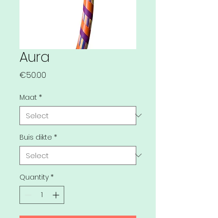
Aura
Price
€50.00
Maat
*
Buis dikte
*
Quantity
*