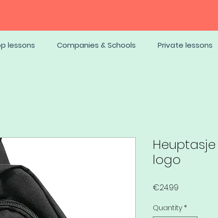
op lessons
Companies & Schools
Private lessons
Heuptasje
logo
Price
€24.99
Quantity
*