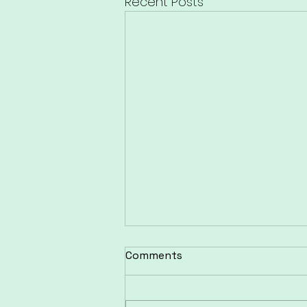
Recent Posts
De verbinding met de
Comments
nervus vagus 💛
We hebben allemaal van die