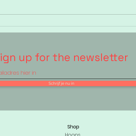
De fitness hoepel
Hoel
om B
Klac
ign up for the newsletter
Schrijf je nu in
Shop
Hoops