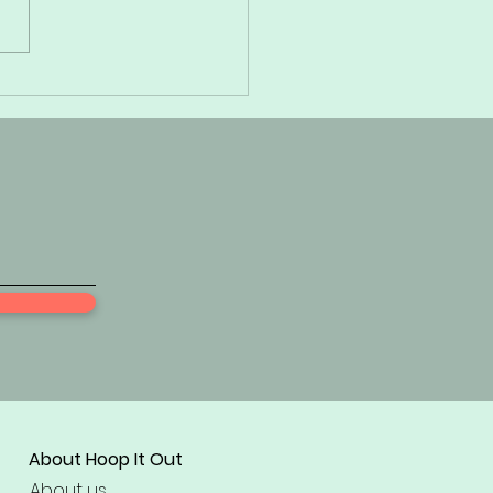
ahoepen: De Fun Way
ekkeninstabiliteit en
hten te Verslaan!
About Hoop It Out
About us