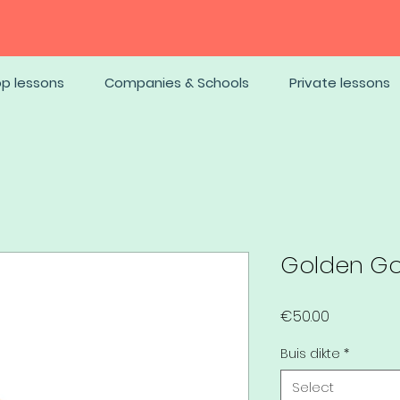
op lessons
Companies & Schools
Private lessons
Golden G
Price
€50.00
Buis dikte
*
Select