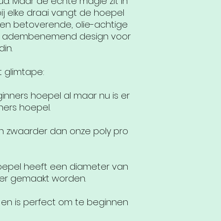
oud. Maar de echte magie zit in
bij elke draai vangt de hoepel
 een betoverende, olie-achtige
en adembenemend design voor
din.
 glimtape:
nners hoepel al maar nu is er
ners hoepel.
 en zwaarder dan onze poly pro
hoepel heeft een diameter van
ter gemaakt worden.
 en is perfect om te beginnen