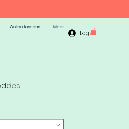
Online lessons
Meer
Log In
oddes