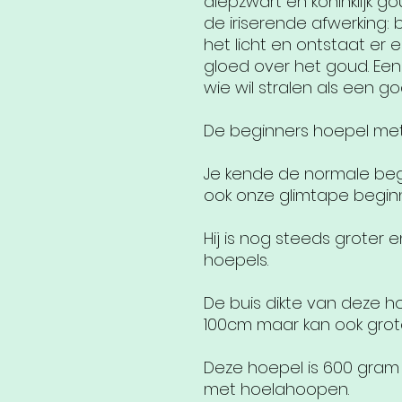
diepzwart en koninklijk g
de iriserende afwerking: 
het licht en ontstaat er
gloed over het goud. E
wie wil stralen als een go
De beginners hoepel met
Je kende de normale begi
ook onze glimtape begin
Hij is nog steeds groter
hoepels.
De buis dikte van deze 
100cm maar kan ook gro
Deze hoepel is 600 gram
met hoelahoopen.