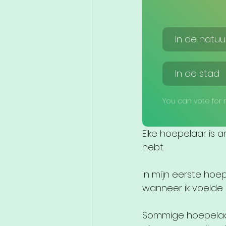
In de natuu
In de stad
You can vote for
Elke hoepelaar is an
hebt.
In mijn eerste hoep
wanneer ik voelde 
Sommige hoepelaars