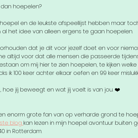
 dan hoepelen?
hoepel en de leukste afspeellijst hebben maar toch
n al het idee van alleen ergens te gaan hoepelen. 
voorhouden dat je dit voor jezelf doet en voor niem
k me altijd voor dat alle mensen die passeerde tijden
estaan om mij hier te zien hoepelen, te kijken welke o
cks ik 100 keer achter elkaar oefen en 99 keer mislukk
hoe jij beweegt en wat jij voelt is van jou. ❤️
 een enorm grote fan van op verharde grond te hoe
ste blog 
kan lezen in mijn hoepel avontuur buiten g
40 in Rotterdam.