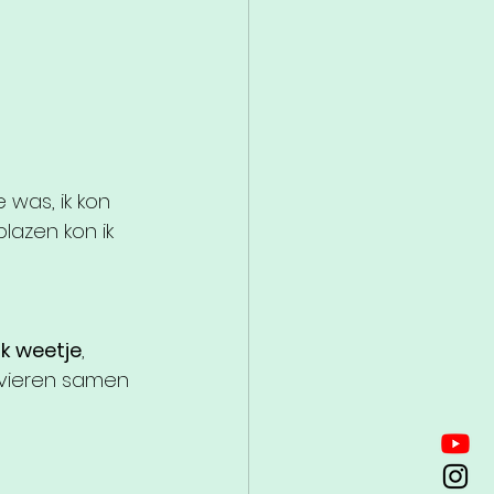
was, ik kon 
lazen kon ik 
k weetje
, 
vieren samen 