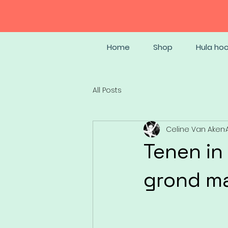
Home
Shop
Hula ho
All Posts
Celine Van Aken
Tenen in
grond ma