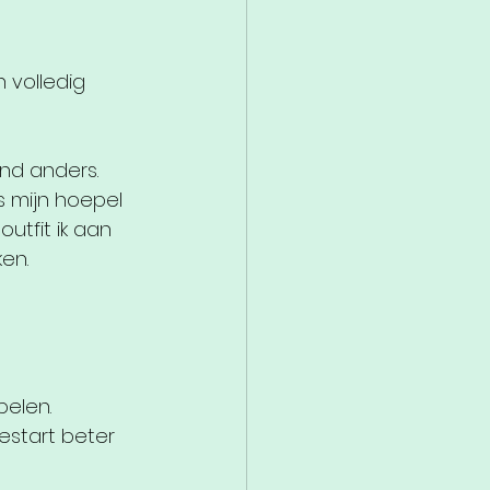
 volledig 
and anders.
s mijn hoepel 
utfit ik aan 
en. 
pelen.
estart beter 